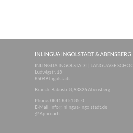
INLINGUA INGOLSTADT & ABENSBERG
INLINGUA INGOLSTADT | LANGUAGE SCHO
Ludwigstr. 18
85049 Ingolstadt
Branch: Babostr. 8, 93326 Abensberg
Phone: 0841 88 51 85-0
E-Mail:
info@inlingua-ingolstadt.de
Approach