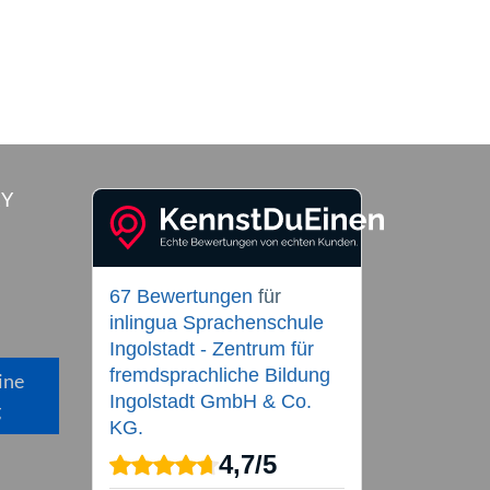
RY
67 Bewertungen
für
inlingua Sprachenschule
Ingolstadt - Zentrum für
fremdsprachliche Bildung
ine
Ingolstadt GmbH & Co.
g
KG.
4,7
/
5