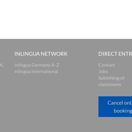
INLINGUA NETWORK
DIRECT ENT
OL
inlingua Germany A-Z
Contact
inlingua international
Jobs
Subletting of
classrooms
Cancel onl
bookin