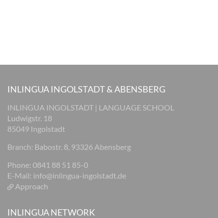
INLINGUA INGOLSTADT & ABENSBERG
INLINGUA INGOLSTADT | LANGUAGE SCHOOL
Ludwigstr. 18
85049 Ingolstadt
Branch: Babostr. 8, 93326 Abensberg
Phone: 0841 88 51 85-0
E-Mail:
info@inlingua-ingolstadt.de
Approach
INLINGUA NETWORK