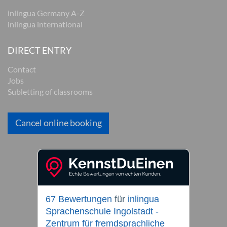
inlingua Germany A-Z
inlingua international
DIRECT ENTRY
Contact
Jobs
Subletting of classrooms
Cancel online booking
67 Bewertungen
für
inlingua
Sprachenschule Ingolstadt -
Zentrum für fremdsprachliche