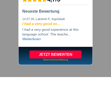
Neueste Bewertung
14.07.26
, Lakshmi P., Ingolstadt
I had a very good ex...
I had a very good experience at this
language school. The teache...
Weiterlesen
JETZT BEWERTEN
Datenschutzerklärung
© 2026 inlingua Ingolstadt
Imprint
Privacy
Cookie settings
GTC