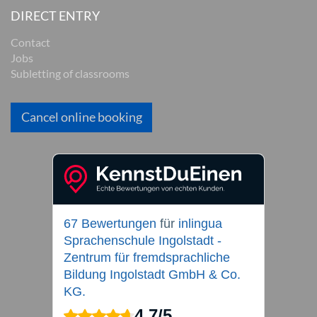
DIRECT ENTRY
Contact
Jobs
Subletting of classrooms
Cancel online booking
67 Bewertungen
für
inlingua
Sprachenschule Ingolstadt -
Zentrum für fremdsprachliche
Bildung Ingolstadt GmbH & Co.
KG.
4,7
/
5