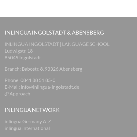
INLINGUA INGOLSTADT & ABENSBERG
INLINGUA INGOLSTADT | LANGUAGE SCHOOL
Ludwigstr. 18
85049 Ingolstadt
Branch: Babostr. 8, 93326 Abensberg
Phone: 0841 88 51 85-0
E-Mail:
info@inlingua-ingolstadt.de
Approach
INLINGUA NETWORK
inlingua Germany A-Z
inlingua international