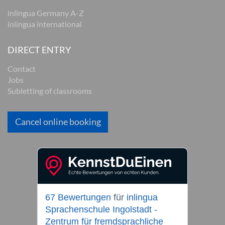
inlingua Germany A-Z
inlingua international
DIRECT ENTRY
Contact
Jobs
Subletting of classrooms
Cancel online booking
67 Bewertungen
für
inlingua
Sprachenschule Ingolstadt -
Zentrum für fremdsprachliche