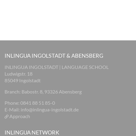
INLINGUA INGOLSTADT & ABENSBERG
INLINGUA INGOLSTADT | LANGUAGE SCHOOL
Ludwigstr. 18
85049 Ingolstadt
Branch: Babostr. 8, 93326 Abensberg
Phone: 0841 88 51 85-0
E-Mail:
info@inlingua-ingolstadt.de
Approach
INLINGUA NETWORK