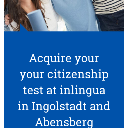
Acquire your
your citizenship
test at inlingua
in Ingolstadt and
Abensberg